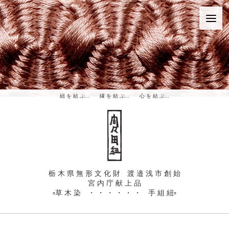
紐 を 結 ぶ... 縁 を 結 ぶ... 心 を 結 ぶ...
t r a d i t i o n a l . . . a v a n t g a r d e
TRUMP TOWER 『 M E G U 』
帯 紙 ｜ 岡 村 吉 右 衛 門
栃 木 県 無 形 文 化 財 渡 邉 浅 市 創 始
宮 内 庁 献 上 品
▫️草 木 染 ・ ・ ・ ・ ・ ・ 手 組 紐▫️