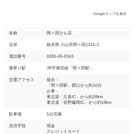
名称
間々田ひも店
住所
栃木県 小山市間々田1315-2
電話番号
0285-45-0343
最寄り駅
JR宇都宮線「間々田駅」
交通アクセス
徒歩：
「間々田駅」西口から約10分
お車：
東北道「久喜IC」から約28km
東北道「佐野藤岡IC」から約18km
駐車場
5台完備
決済手段
現金
クレジットカード