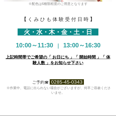
※
配色は6種類程度のご用意となります
【
く み ひ も 体 験 受 付 日 時
】
火・水・木
・
金・土
・日
10:00～11:30
13:00～16:30
｜
上記時間帯で
ご希望の「 お日にち 」「 開始時間 」「 体
験人数 」
をお知らせ下さい
0285-45-0343
ご予約☎︎
※作業中、電話に出られない場合がございますが、
何卒ご容赦くださ
いませ。