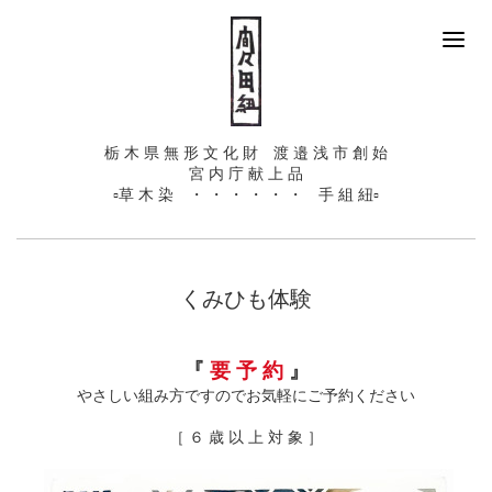
栃 木 県 無 形 文 化 財 渡 邉 浅 市 創 始
宮 内 庁 献 上 品
▫️草 木 染 ・ ・ ・ ・ ・ ・ 手 組 紐▫️
くみひも体験
『
要 予 約
』
やさしい組み方ですのでお気軽にご予約ください
［ ６ 歳 以 上 対 象 ］